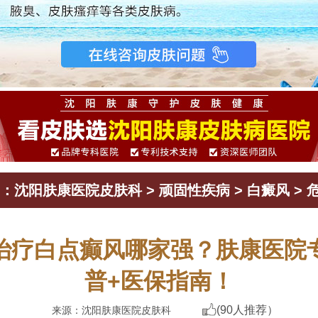
：
沈阳肤康医院皮肤科
>
顽固性疾病
>
白癜风
>
治疗白点癫风哪家强？肤康医院
普+医保指南！
(90人推荐）
来源：沈阳肤康医院皮肤科