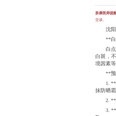
肤康医师提
交谈。
沈阳
**
白
白斑，
境因素等
**
1.
抹防晒霜
2.
3.