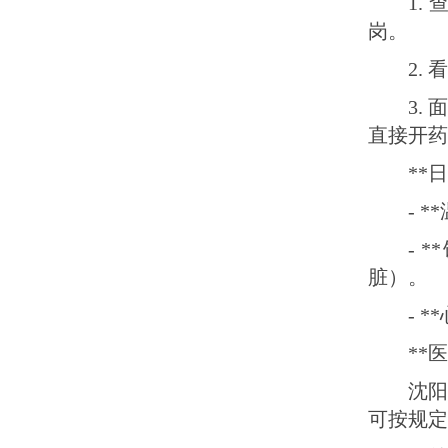
1.
岗。
2.
3.
直接开药
**
- 
- 
脏）。
- 
**
沈
可按规定