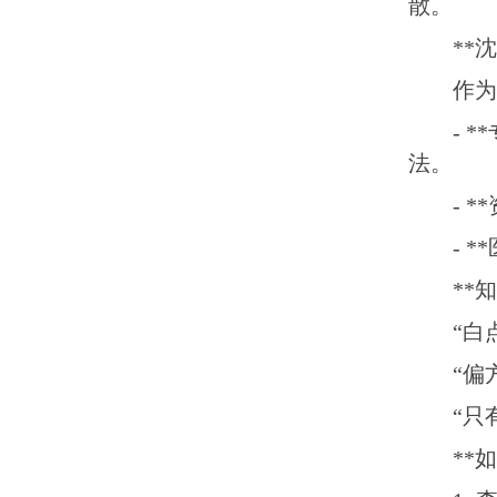
散。
**
作为
- 
法。
- 
- 
**
“白
“偏
“只
**