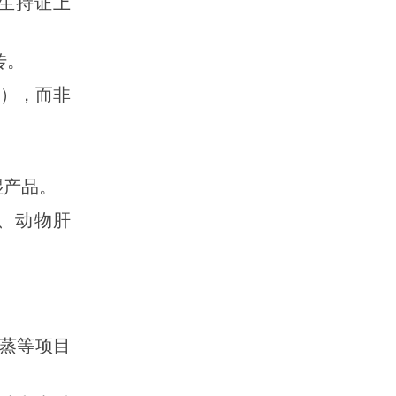
医生持证上
传。
T），而非
湿产品。
果、动物肝
。
蒸等项目