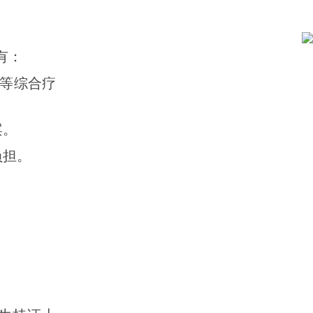
有：
植等综合疗
案。
负担。