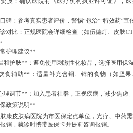
 查资质：确认医院有《医疗机构执业许可证》，
 看口碑：参考真实患者评价，警惕“包治”“特效药”宣
 面诊对比：正规医院会详细检查（如伍德灯、皮肤C
。
日常护理建议**
**温和护肤**：避免使用刺激性化妆品，选择医用保
**饮食辅助**：适量补充含铜、锌的食物（如坚
**心理调节**：加入患者社群，正视疾病，减少焦虑
医保政策说明**
阳肤康皮肤病医院为市医保定点单位，光疗、中药熏
报销，就诊时携带医保卡并提前咨询报销。