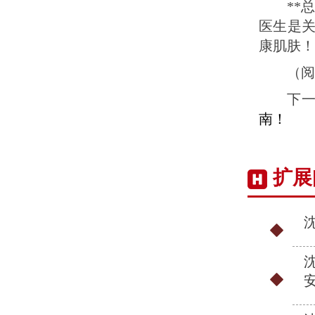
**
医生是
康肌肤！
（阅
下
南！
扩展