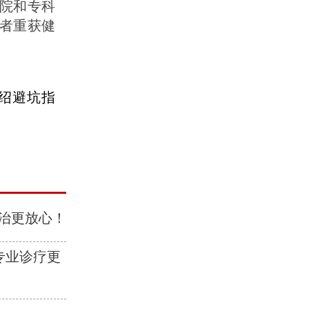
医院和专科
者重获健
绍避坑指
治更放心！
专业诊疗更