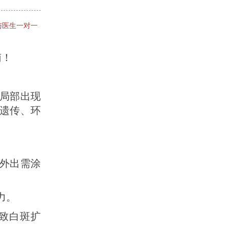
与医生一对一
南！
局部出现
遗传、环
，外出需涂
力。
导致白斑扩