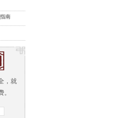
疗指南
全，就
费。