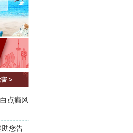
危害
>
市白点癫风
理助您告