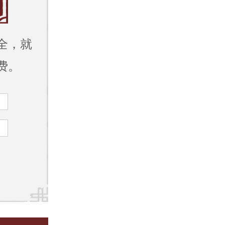
全，就
费。