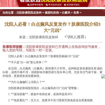
当前位置：
沈阳肤康医院皮肤科
>
顽固性疾病
>
白癜风
>
危害
>
沈阳人必看！白点癫风反复发作？肤康医院介绍3
大“元凶”
(66人推荐）
来源：沈阳肤康医院皮肤科
肤康医师提醒：
沈阳肤康医院皮肤科已开通网上在线咨询挂号服务，
输入您的号码，与医生一对一交谈。
沈阳人必看！白点癫风反复发作？肤康医院揭秘3大“元凶”
**不只是“白一块”那么简单！**
在沈阳，白点癫风（白癜风）困扰着不少市民。这种因皮肤色素脱失形成的
白斑，虽然不痛不痒，却因影响外貌而易引发自卑心理。尤其东北气候干燥、紫
外线强，更易诱发或加重病情。
**为什么偏偏盯上沈阳人？**
沈阳肤康皮肤病医院指出，白点癫风的3大“元凶”需警惕：
1. **遗传因素**：家族中有病史者，发病率提高30%
2. **免疫紊乱**：压力大、熬夜等不良习惯易导致免疫攻击黑素细胞