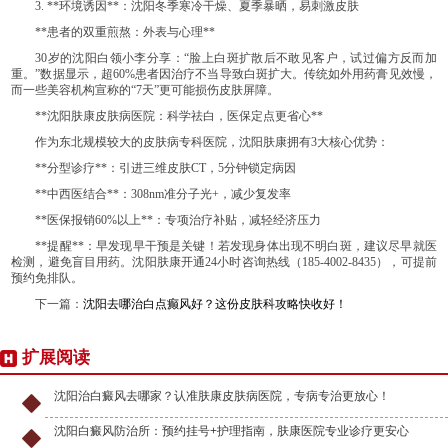
3. **环境诱因**：沈阳冬季寒冷干燥、夏季暴晒，易刺激皮肤
**患者的双重煎熬：外表与心理**
30岁的沈阳白领小李分享：“脸上白斑扩散后不敢见客户，试过偏方反而加
重。”数据显示，超60%患者因治疗不当导致白斑扩大。传统如外用药膏见效慢，
而一些美容机构宣称的“7天”更可能损伤皮肤屏障。
**沈阳肤康皮肤病医院：科学祛白，医保定点更省心**
作为东北规模较大的皮肤病专科医院，沈阳肤康拥有3大核心优势：
**分型诊疗**：引进三维皮肤CT，5分钟锁定病因
**中西医结合**：308nm准分子光+，减少复发率
**医保报销60%以上**：专项治疗补贴，减轻经济压力
**提醒**：早发现早干预是关键！若发现身体出现不明白斑，建议尽早就医
检测，避免盲目用药。沈阳肤康开通24小时咨询热线（185-4002-8435），可提前
预约免排队。
下一篇：
沈阳去哪治白点癫风好？这份皮肤科攻略快收好！
扩展阅读
沈阳治白癜风去哪家？认准肤康皮肤病医院，专病专治更放心！
沈阳白癜风防治所：预约挂号+护理指南，肤康医院专业诊疗更安心