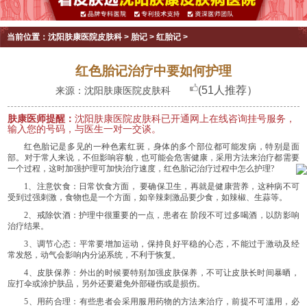
当前位置：
沈阳肤康医院皮肤科
>
胎记
>
红胎记
>
红色胎记治疗中要如何护理
(51人推荐）
来源：沈阳肤康医院皮肤科
肤康医师提醒：
沈阳肤康医院皮肤科已开通网上在线咨询挂号服务，
输入您的号码，与医生一对一交谈。
红色胎记是多见的一种色素红斑，身体的多个部位都可能发病，特别是面
部。对于常人来说，不但影响容貌，也可能会危害健康，采用方法来治疗都需要
一个过程，这时加强护理可加快治疗速度，红色胎记治疗过程中怎么护理?
1、注意饮食：日常饮食方面， 要确保卫生，再就是健康营养，这种病不可
受到过强刺激，食物也是一个方面，如辛辣刺激品要少食，如辣椒、生蒜等。
2、戒除饮酒：护理中很重要的一点，患者在 阶段不可过多喝酒，以防影响
治疗结果。
3、调节心态：平常要增加运动，保持良好平稳的心态，不能过于激动及经
常发怒，动气会影响内分泌系统，不利于恢复。
4、皮肤保养：外出的时候要特别加强皮肤保养，不可让皮肤长时间暴晒，
应打伞或涂护肤品，另外还要避免外部碰伤或是损伤。
5、用药合理：有些患者会采用服用药物的方法来治疗，前提不可滥用，必