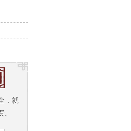
全，就
费。