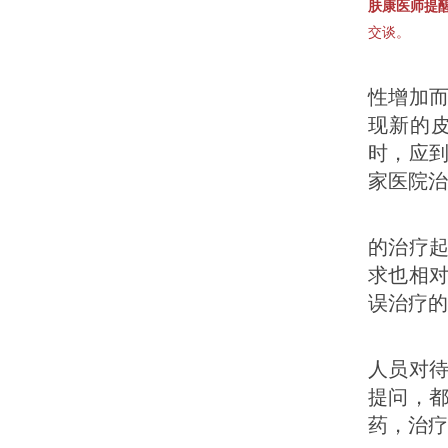
肤康医师提
交谈。
荨
性增加
现新的
时，应
家医院治
1
的治疗
求也相
误治疗的
2
人员对
提问，
药，治疗