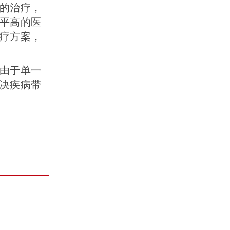
的治疗，
平高的医
疗方案，
由于单一
决疾病带