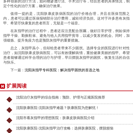
多种创新的治疗方法，如药物渗透疗法、手术治疗等，结合患者的具体情况，制
定个性化的治疗方案，确保治疗效果。
值得一提的是，沈阳肤康皮肤病医院的治疗价格合理，并且在医保范围之
内，患者可以通过医保报销部分治疗费用，减轻经济负担。这对于许多患有灰指
甲、希望尽快康复的患者而言，无疑是一个福音。
在灰指甲的治疗过程中，患者还应注意配合医嘱，做好日常护理，例如保持
指甲干燥、勤换鞋袜、避免与他人共用指甲剪等，以减少复发的机会。同时，加
强锻炼、提升免疫力也是预防灰指甲的重要措施。
总之，灰指甲虽小，但却给患者带来不少困扰。选择专业的医院进行针对性
治疗，如沈阳肤康皮肤病医院，可以有效缓解病情，重拾健康美丽的指甲。希望
患者能够通过科学合理的治疗与护理，早日摆脱灰指甲的困扰，恢复生活的自信
与快乐。
下一篇：
沈阳灰指甲专科医院：解决指甲困扰的首选之地
扩展阅读
沈阳治疗灰指甲的综合指南：预防、护理与正规医院推荐
沈阳肤康医院-沈阳灰指甲难题？肤康医院为您解忧！
沈阳市看灰指甲的理想医院：肤康皮肤病医院介绍
沈阳肤康医院-沈阳灰指甲治疗攻略：选择肤康医院，摆脱烦恼