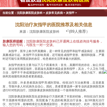
当前位置：
沈阳肤康医院皮肤科
>
皮肤常见疾病
>
灰指甲
>
沈阳治疗灰指甲的医院推荐及相关信息
(89人推荐）
来源：沈阳肤康医院皮肤科
肤康医师提醒：
沈阳肤康医院皮肤科已开通网上在线咨询挂号服务，
输入您的号码，与医生一对一交谈。
灰指甲，医学上称为甲真菌病，是一种常见的指甲和趾甲感染病症，主要因
真菌感染引起。灰指甲不仅影响美观，还可能造成指甲变形、脆弱和脱落，严重
时还可能引发周围皮肤的炎症，给患者的生活带来极大的困扰。
灰指甲的发生主要与以下几个因素有关：首先，真菌环境的存在，如公共浴
室、游泳池等潮湿场所，容易滋生真菌并感染皮肤和指甲；其次，个人卫生习惯
欠佳，指甲不干净或潮湿的环境也会增加感染的风险；此外，免疫力低下、糖尿
病和其他慢性疾病患者更易感染。
在沈阳，许多患者因灰指甲而感到苦恼。传统治疗方法效果慢，且容易复
发，导致许多人对此病失去信心。因此，患者需要选择一家专业的皮肤病医院来
进行针对性的治疗。沈阳肤康皮肤病医院便是一个值得推荐的选择。
沈阳肤康皮肤病医院在皮肤病诊疗方面积累了丰富的经验，特别在治疗灰指
甲方面拥有明显的优势。医院配备了先进的检测及治疗设备，如308激光治疗
仪、光疗仪等，能够精准定位真菌感染部位，并进行有效治疗。此外，医院采用