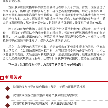
践和研究积累。
沈阳肤康医院灰指甲科的优势主要体现在以下几个方面。首先，医院引进了
的医疗设备，能够进行的检验与分析，确保患者的病因明确。通过专科的检查，
包括全面的真菌检测和指甲微生物检查，医生可以根据患者的具体情况制定个性
化的治疗方案。其次，医院采用的是综合治疗的理念，结合药物治疗与物治，通
过的抗真菌药物，配合激光等物治，达到快速消灭病菌，恢复指甲健康的效果。
除了积极的治疗措施，沈阳肤康医院还十分重视患者的心理健康。在治疗过
程中，医院的护理团队会为患者提供心理辅导，帮助他们缓解因病情带来的焦虑
和压力，增加战胜病魔的信心。医院定期举办健康讲座和交流会，向社区人士普
及灰指甲的预防与护理知识，提升大众对该病的认知。
总之，灰指甲的危害不容小觑，给患者带来的不仅是生理上的困扰，还有心
理上的负担。在沈阳肤康医院灰指甲科，您可以获得专科的诊断与治疗，让指尖
恢复健康与美丽。无论是面对初期的症状，还是顽固的疾病，肤康医院都将竭尽
全力为您提供优质的医疗服务，让您早日摆脱灰指甲的困扰，重拾生活的自信。
下一篇：
沈阳治疗灰指甲，您需要了解的费用与护理知识！
扩展阅读
沈阳治疗灰指甲的综合指南：预防、护理与正规医院推荐
沈阳肤康医院-沈阳灰指甲难题？肤康医院为您解忧！
沈阳市看灰指甲的理想医院：肤康皮肤病医院介绍