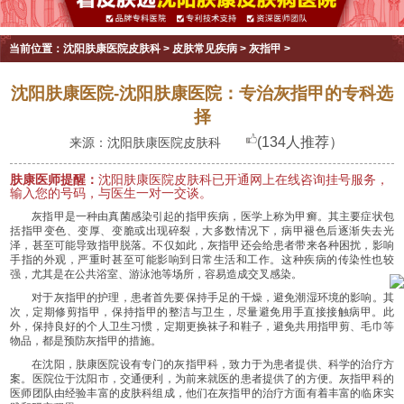
当前位置：
沈阳肤康医院皮肤科
>
皮肤常见疾病
>
灰指甲
>
沈阳肤康医院-沈阳肤康医院：专治灰指甲的专科选
择
(134人推荐）
来源：沈阳肤康医院皮肤科
肤康医师提醒：
沈阳肤康医院皮肤科已开通网上在线咨询挂号服务，
输入您的号码，与医生一对一交谈。
灰指甲是一种由真菌感染引起的指甲疾病，医学上称为甲癣。其主要症状包
括指甲变色、变厚、变脆或出现碎裂，大多数情况下，病甲褪色后逐渐失去光
泽，甚至可能导致指甲脱落。不仅如此，灰指甲还会给患者带来各种困扰，影响
手指的外观，严重时甚至可能影响到日常生活和工作。这种疾病的传染性也较
强，尤其是在公共浴室、游泳池等场所，容易造成交叉感染。
对于灰指甲的护理，患者首先要保持手足的干燥，避免潮湿环境的影响。其
次，定期修剪指甲，保持指甲的整洁与卫生，尽量避免用手直接接触病甲。此
外，保持良好的个人卫生习惯，定期更换袜子和鞋子，避免共用指甲剪、毛巾等
物品，都是预防灰指甲的措施。
在沈阳，肤康医院设有专门的灰指甲科，致力于为患者提供、科学的治疗方
案。医院位于沈阳市，交通便利，为前来就医的患者提供了的方便。灰指甲科的
医师团队由经验丰富的皮肤科组成，他们在灰指甲的治疗方面有着丰富的临床实