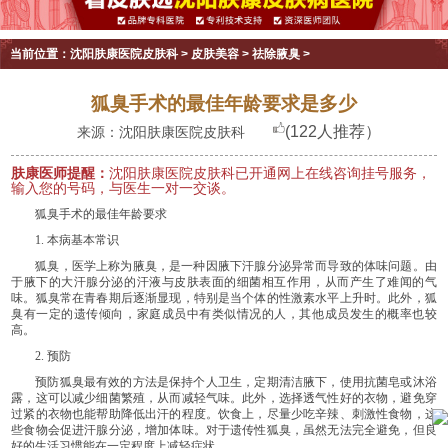
当前位置：
沈阳肤康医院皮肤科
>
皮肤美容
>
祛除腋臭
>
狐臭手术的最佳年龄要求是多少
(122人推荐）
来源：沈阳肤康医院皮肤科
肤康医师提醒：
沈阳肤康医院皮肤科已开通网上在线咨询挂号服务，
输入您的号码，与医生一对一交谈。
狐臭手术的最佳年龄要求
1. 本病基本常识
狐臭，医学上称为腋臭，是一种因腋下汗腺分泌异常而导致的体味问题。由
于腋下的大汗腺分泌的汗液与皮肤表面的细菌相互作用，从而产生了难闻的气
味。狐臭常在青春期后逐渐显现，特别是当个体的性激素水平上升时。此外，狐
臭有一定的遗传倾向，家庭成员中有类似情况的人，其他成员发生的概率也较
高。
2. 预防
预防狐臭最有效的方法是保持个人卫生，定期清洁腋下，使用抗菌皂或沐浴
露，这可以减少细菌繁殖，从而减轻气味。此外，选择透气性好的衣物，避免穿
过紧的衣物也能帮助降低出汗的程度。饮食上，尽量少吃辛辣、刺激性食物，这
些食物会促进汗腺分泌，增加体味。对于遗传性狐臭，虽然无法完全避免，但良
好的生活习惯能在一定程度上减轻症状。